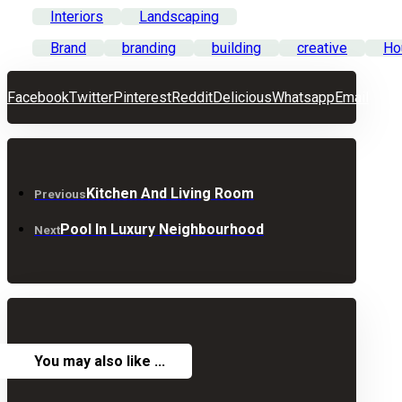
Interiors
Landscaping
Brand
branding
building
creative
Ho
Facebook
Twitter
Pinterest
Reddit
Delicious
Whatsapp
Email
Kitchen And Living Room
Previous
Pool In Luxury Neighbourhood
Next
You may also like ...