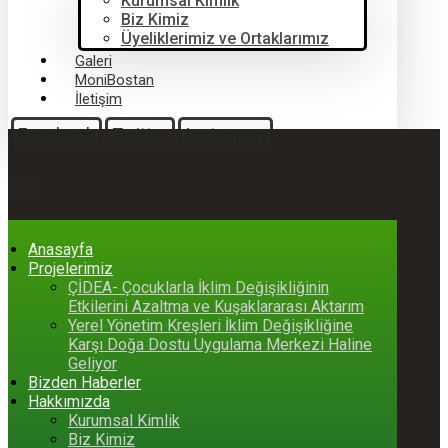
Kurumsal Kimlik
Biz Kimiz
Üyeliklerimiz ve Ortaklarımız
Galeri
MoniBostan
İletişim
Facebook
Twitter
Instagram
Anasayfa
Projelerimiz
ÇİDEA- Çocuklarla İklim Değişikliğinin
Etkilerini Azaltma ve Kuşaklararası Aktarım
Yerel Yönetim Kreşleri İklim Değişikliğine
Karşı Doğa Dostu Uygulama Merkezi Haline
Geliyor
Bizden Haberler
Hakkımızda
Kurumsal Kimlik
Biz Kimiz