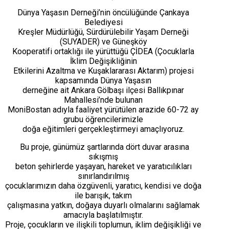
Dünya Yaşasın Derneği’nin öncülüğünde Çankaya
Belediyesi
Kreşler Müdürlüğü, Sürdürülebilir Yaşam Derneği
(SUYADER) ve Güneşköy
Kooperatifi ortaklığı ile yürüttüğü ÇİDEA (Çocuklarla
İklim Değişikliğinin
Etkilerini Azaltma ve Kuşaklararası Aktarım) projesi
kapsamında Dünya Yaşasın
derneğine ait Ankara Gölbaşı ilçesi Ballıkpınar
Mahallesi’nde bulunan
MoniBostan adıyla faaliyet yürütülen arazide 60-72 ay
grubu öğrencilerimizle
doğa eğitimleri gerçekleştirmeyi amaçlıyoruz.
Bu proje, günümüz şartlarında dört duvar arasına
sıkışmış
beton şehirlerde yaşayan, hareket ve yaratıcılıkları
sınırlandırılmış
çocuklarımızın daha özgüvenli, yaratıcı, kendisi ve doğa
ile barışık, takım
çalışmasına yatkın, doğaya duyarlı olmalarını sağlamak
amacıyla başlatılmıştır.
Proje, çocukların ve ilişkili toplumun, iklim değişikliği ve