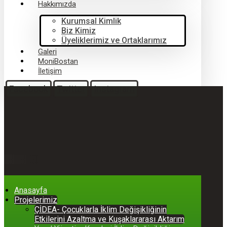
Hakkımızda
Kurumsal Kimlik
Biz Kimiz
Üyeliklerimiz ve Ortaklarımız
Galeri
MoniBostan
İletişim
Facebook
Twitter
Instagram
Anasayfa
Projelerimiz
ÇİDEA- Çocuklarla İklim Değişikliğinin
Etkilerini Azaltma ve Kuşaklararası Aktarım