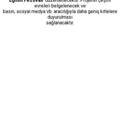
Eğitim Festivali
’ düzenlenecektir. Projenin çeşitli
evreleri belgelenecek ve
basın, sosyal medya vb. aracılığıyla daha geniş kitlelere
duyurulması
sağlanacaktır.