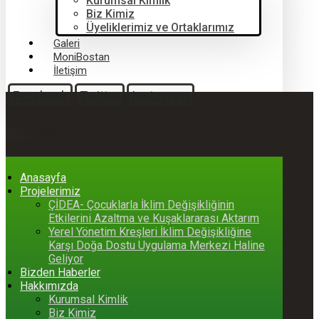
Kurumsal Kimlik
Biz Kimiz
Üyeliklerimiz ve Ortaklarımız
Galeri
MoniBostan
İletişim
Facebook
Twitter
Instagram
Anasayfa
Projelerimiz
ÇİDEA- Çocuklarla İklim Değişikliğinin
Etkilerini Azaltma ve Kuşaklararası Aktarım
Yerel Yönetim Kreşleri İklim Değişikliğine
Karşı Doğa Dostu Uygulama Merkezi Haline
Geliyor
Bizden Haberler
Hakkımızda
Kurumsal Kimlik
Biz Kimiz